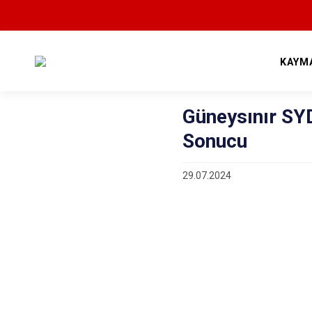
KAYM
Güneysınır SYD
Sonucu
29.07.2024