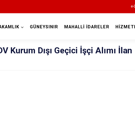
e-
AKAMLIK
GÜNEYSINIR
MAHALLİ İDARELER
HİZMET
Konya
V Kurum Dışı Geçici İşçi Alımı İlan
Ahırlı
Akören
Akşehir
Altınekin
Beyşehir
Bozkır