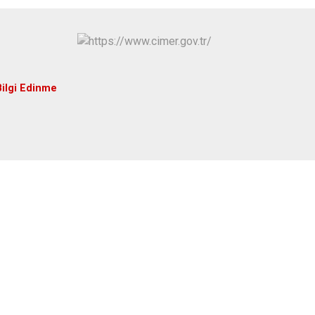
Hüyük
Tuzlukçu
Ilgın
Yalıhüyük
Kadınhanı
Yunak
Karapınar
Bilgi Edinme
Karatay