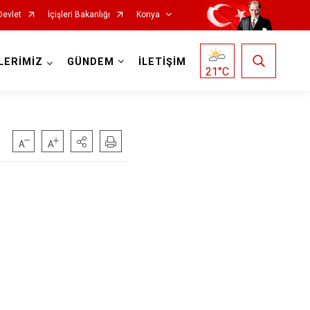
Devlet
İçişleri Bakanlığı
Konya
LERİMİZ
GÜNDEM
İLETİŞİM
21
°C
Doğanhisar
Kulu
Emirgazi
Meram
Ereğli
Sarayönü
Güneysınır
Selçuklu
Hadim
Seydişehir
Halkapınar
Taşkent