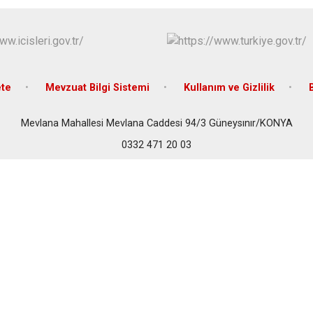
Çeltik
Cihanbeyli
Çumra
Derbent
te
Mevzuat Bilgi Sistemi
Kullanım ve Gizlilik
Derebucak
Mevlana Mahallesi Mevlana Caddesi 94/3 Güneysınır/KONYA
0332 471 20 03