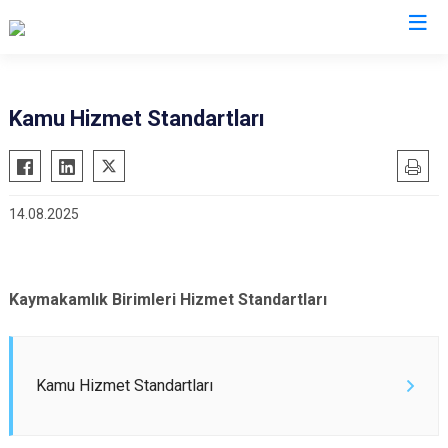
Konya
Kamu Hizmet Standartları
Ahırlı
Doğanhisar
Kulu
Akören
Emirgazi
Meram
14.08.2025
Akşehir
Ereğli
Sarayönü
Altınekin
Güneysınır
Selçuklu
Beyşehir
Hadim
Seydişehir
Kaymakamlık Birimleri Hizmet Standartları
Bozkır
Halkapınar
Taşkent
Çeltik
Hüyük
Tuzlukçu
Cihanbeyli
Ilgın
Yalıhüyük
Kamu Hizmet Standartları
Çumra
Kadınhanı
Yunak
Derbent
Karapınar