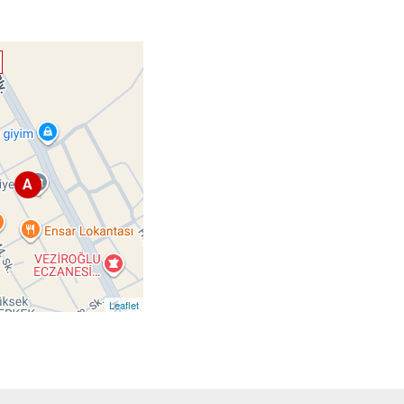
A
Leaflet