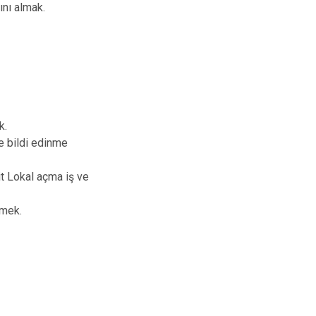
Hüyük
Tuzlukçu
ını almak.
Ilgın
Yalıhüyük
Kadınhanı
Yunak
Karapınar
Karatay
k.
re bildi edinme
t Lokal açma iş ve
tmek.