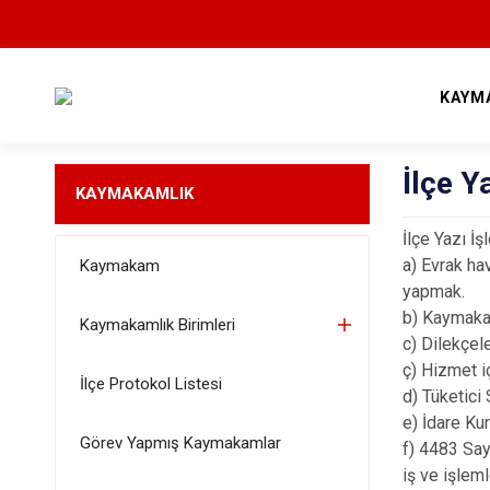
KAYM
İlçe Y
KAYMAKAMLIK
İlçe Yazı İş
a) Evrak ha
Kaymakam
yapmak.
b) Kaymakam
Kaymakamlık Birimleri
c) Dilekçel
ç) Hizmet i
İlçe Protokol Listesi
d) Tüketici
e) İdare Ku
Görev Yapmış Kaymakamlar
f) 4483 Say
iş ve işlem