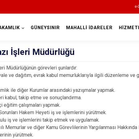
e-
AKAMLIK
GÜNEYSINIR
MAHALLİ İDARELER
HİZMET
Konya
azı İşleri Müdürlüğü
leri Müdürlüğünün görevleri şunlardır:
vale ve dağıtım, evrak kabul memurluklarıyla ilgili düzenleme ve
Ahırlı
Akören
lık ile diğer Kurumlar arasındaki yazışmalar yapmak.
Akşehir
eri kabul, takip etme ve sonuçlandırma.
çi eğitim çalışmaları yapmak.
Altınekin
 Sorunları Hakem Heyeti iş ve işlemlerini yürütmek.
Beyşehir
rulu iş ve işlemlerini takip etmek ve uygulamak.
ılı Memurlar ve diğer Kamu Görevlilerinin Yargılanması Hakkınd
Bozkır
lerinin yürütmek.