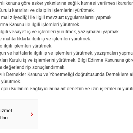
Çeltik
ılı kanuna göre asker yakınlarına sağlık karnesi verilmesi kararlar
Kurulu kararları ve disiplin işlemlerini yürütmek.
Cihanbeyli
 mal zilyedliği ile ilgili mevzuat uygulamalarını yapmak.
Çumra
rma Kanunu ile ilgili işlemleri yürütmek.
Derbent
 ilgili vesayet iş ve işlemleri yürütmek, yazışmaları yapmak.
 muhtarlıklarla ilgili iş ve işlemleri yürütmek.
Derebucak
e ilgili işlemleri yürütmek.
ün ve haftalarla ilgili iş ve işlemleri yürütmek, yazışmaları yapma
kları Kurulu iş ve işlemlerini yürütmek. Bilgi Edinme Kanununa gö
nı değerlendirip sonuçlandırmak.
ılı Dernekler Kanunu ve Yönetmeliği doğrultusunda Derneklere ai
n yürütmek.
 Toplu Kullanım Sağlayıcılarına ait denetim ve izin işlemlerini yürü
izmet
ları