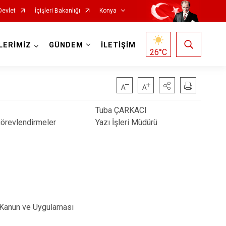
Devlet
İçişleri Bakanlığı
Konya
LERİMİZ
GÜNDEM
İLETİŞİM
26
°C
Tuba ÇARKACI
 görevlendirmeler
Yazı İşleri Müdürü
Doğanhisar
Kulu
Emirgazi
Meram
Ereğli
Sarayönü
Güneysınır
Selçuklu
Hadim
Seydişehir
a Kanun ve Uygulaması
Halkapınar
Taşkent