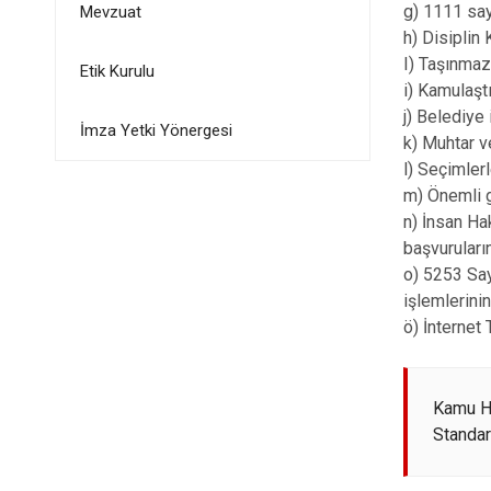
g) 1111 say
Mevzuat
h) Disiplin 
I) Taşınmaz
Etik Kurulu
i) Kamulaştı
j) Belediye
İmza Yetki Yönergesi
k) Muhtar ve
l) Seçimlerl
m) Önemli g
n) İnsan Ha
başvuruları
o) 5253 Say
işlemlerini
ö) İnternet
Kamu H
Standart