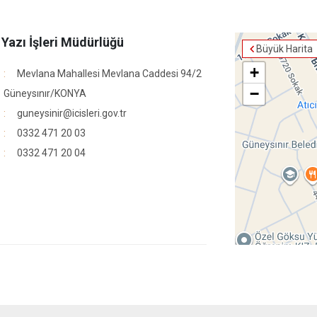
e Yazı İşleri Müdürlüğü
Büyük Harita
+
Mevlana Mahallesi Mevlana Caddesi 94/2
−
Güneysınır/KONYA
guneysinir@icisleri.gov.tr
0332 471 20 03
0332 471 20 04